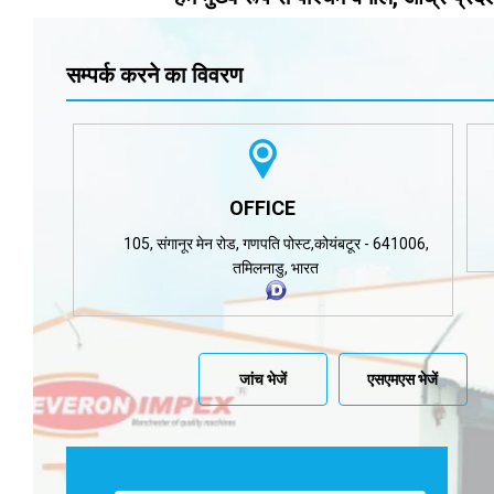
सम्पर्क करने का विवरण
OFFICE
105, संगानूर मेन रोड, गणपति पोस्ट,कोयंबटूर - 641006,
तमिलनाडु, भारत
जांच भेजें
एसएमएस भेजें