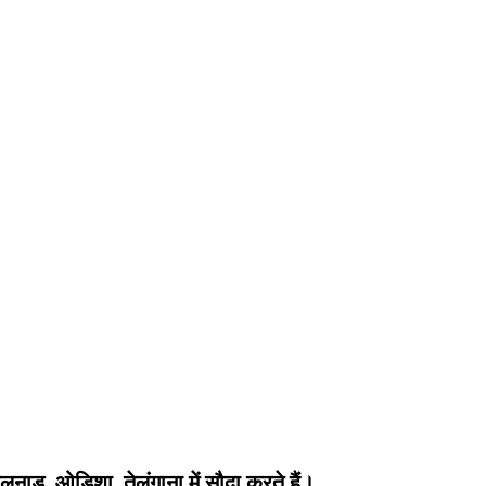
िलनाडु, ओडिशा, तेलंगाना में सौदा करते हैं।