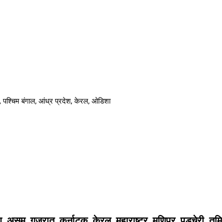
ना, पश्चिम बंगाल, आंध्र प्रदेश, केरल, ओडिशा
श, असम, गुजरात, कर्नाटक, केरल, महाराष्ट्र, मणिपुर, पुडुचेरी, तम