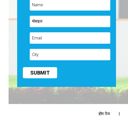
होम पेज
|